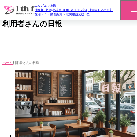
エルズエフ上溝
daily report
神奈川･東京(相模原･町田･八王子･横浜)【全国対応も可】
在宅 × IT・動画編集 × 就労継続支援B型
利用者さんの日報
ホーム
利用者さんの日報