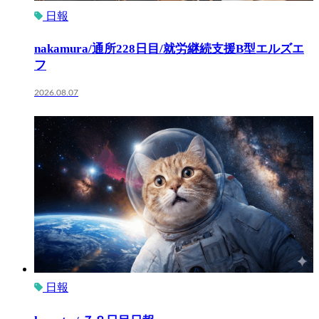
日報
nakamura/通所228日目/就労継続支援B型エルズエ
フ
2026.08.07
日報