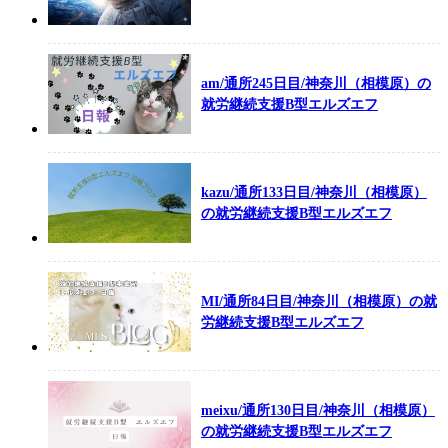
am/通所245日目/神奈川（相模原）の
就労継続支援B型エルズエフ
kazu/通所133日目/神奈川（相模原）
の就労継続支援B型エルズエフ
MI/通所84日目/神奈川（相模原）の就
労継続支援B型エルズエフ
meixu/通所130日目/神奈川（相模原）
の就労継続支援B型エルズエフ