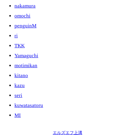
nakamura
omochi
penguinM
ri
TKK
Yamaguchi
motimikan
kitano
kazu
seri
kuwatasatoru
MI
エルズエフ上溝