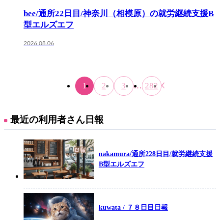
bee/通所22日目/神奈川（相模原）の就労継続支援B
型エルズエフ
2026.08.06
1
2
3
…
282
最近の利用者さん日報
nakamura/通所228日目/就労継続支援
B型エルズエフ
kuwata / ７８日目日報