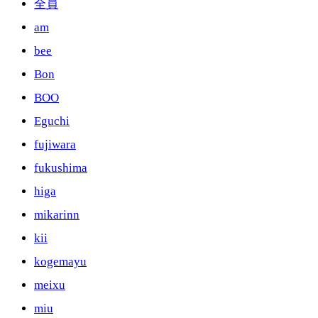
全員
am
bee
Bon
BOO
Eguchi
fujiwara
fukushima
higa
mikarinn
kii
kogemayu
meixu
miu