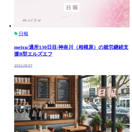
日報
meixu/通所130日目/神奈川（相模原）の就労継続支
援B型エルズエフ
2026.08.07