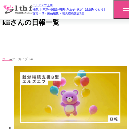
エルズエフ上溝
daily report
神奈川･東京(相模原･町田･八王子･横浜)【全国対応も可】
在宅 × IT・動画編集 × 就労継続支援B型
kiiさんの日報一覧
ホーム
アーカイブ: kii