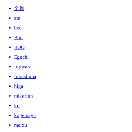
全員
am
bee
Bon
BOO
Eguchi
fujiwara
fukushima
higa
mikarinn
kii
kogemayu
meixu