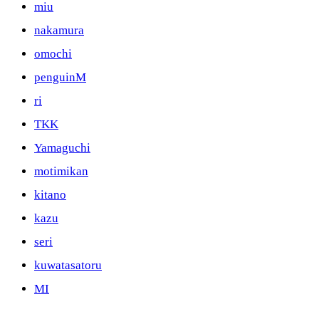
miu
nakamura
omochi
penguinM
ri
TKK
Yamaguchi
motimikan
kitano
kazu
seri
kuwatasatoru
MI