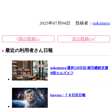
2025年07月04日
投稿者：
nakamura
前の投稿へ
次の投稿へ
最近の利用者さん日報
nakamura/通所228日目/就労継続支援
B型エルズエフ
kuwata / ７８日目日報