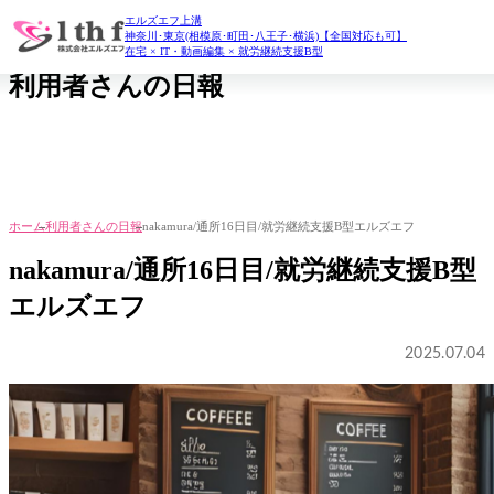
エルズエフ上溝
daily report
神奈川･東京(相模原･町田･八王子･横浜)【全国対応も可】
在宅 × IT・動画編集 × 就労継続支援B型
利用者さんの日報
ホーム
利用者さんの日報
nakamura/通所16日目/就労継続支援B型エルズエフ
nakamura/通所16日目/就労継続支援B型
エルズエフ
2025.07.04