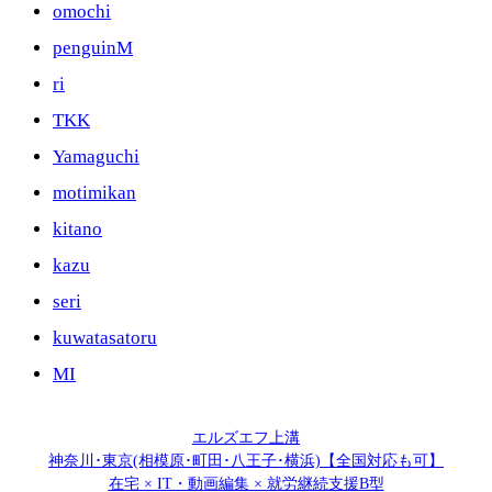
omochi
penguinM
ri
TKK
Yamaguchi
motimikan
kitano
kazu
seri
kuwatasatoru
MI
エルズエフ上溝
神奈川･東京(相模原･町田･八王子･横浜)【全国対応も可】
在宅 × IT・動画編集 × 就労継続支援B型