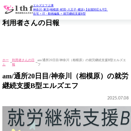
エルズエフ上溝
daily report
神奈川･東京(相模原･町田･八王子･横浜)【全国対応も可】
在宅 × IT・動画編集 × 就労継続支援B型
利用者さんの日報
ホー
利用者さんの日
am/通所20日目/神奈川（相模原）の就労継続支援B型エルズエ
ム
報
フ
am/通所20日目/神奈川（相模原）の就労
継続支援B型エルズエフ
2025.07.08