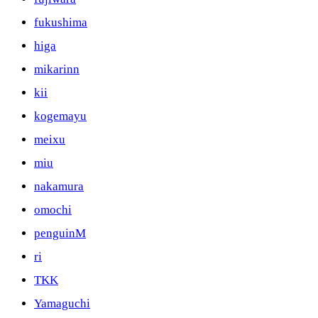
fukushima
higa
mikarinn
kii
kogemayu
meixu
miu
nakamura
omochi
penguinM
ri
TKK
Yamaguchi