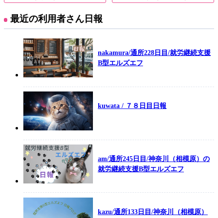
最近の利用者さん日報
nakamura/通所228日目/就労継続支援
B型エルズエフ
kuwata / ７８日目日報
am/通所245日目/神奈川（相模原）の
就労継続支援B型エルズエフ
kazu/通所133日目/神奈川（相模原）