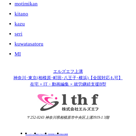
motimikan
kitano
kazu
seri
kuwatasatoru
MI
エルズエフ上溝
神奈川･東京(相模原･町田･八王子･横浜)【全国対応も可】
在宅 × IT・動画編集 × 就労継続支援B型
〒252-0243 神奈川県相模原市中央区上溝3919-1 3階
ホーム
サービス紹介
プログラム一覧
利用者さんの日報
会社概要