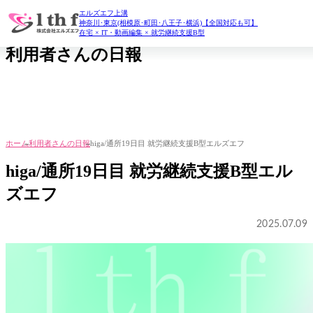
エルズエフ上溝
daily report
神奈川･東京(相模原･町田･八王子･横浜)【全国対応も可】
在宅 × IT・動画編集 × 就労継続支援B型
利用者さんの日報
ホーム
利用者さんの日報
higa/通所19日目 就労継続支援B型エルズエフ
higa/通所19日目 就労継続支援B型エル
ズエフ
2025.07.09