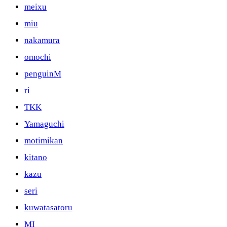
meixu
miu
nakamura
omochi
penguinM
ri
TKK
Yamaguchi
motimikan
kitano
kazu
seri
kuwatasatoru
MI