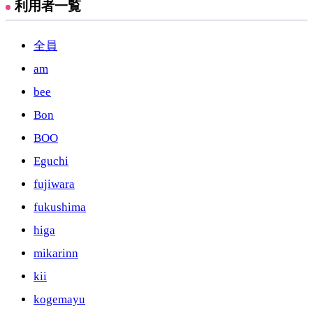
利用者一覧
全員
am
bee
Bon
BOO
Eguchi
fujiwara
fukushima
higa
mikarinn
kii
kogemayu