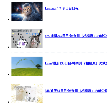
kuwata / ７８日目日報
am/通所245日目/神奈川（相模原）の就
kazu/通所133日目/神奈川（相模原）
MI/通所84日目/神奈川（相模原）の就