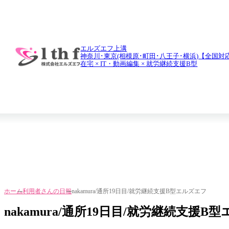
daily report
利用者さんの日報
エルズエフ上溝
神奈川･東京(相模原･町田･八王子･横浜)【全国対
在宅 × IT・動画編集 × 就労継続支援B型
ホーム
利用者さんの日報
nakamura/通所19日目/就労継続支援B型エルズエフ
nakamura/通所19日目/就労継続支援B