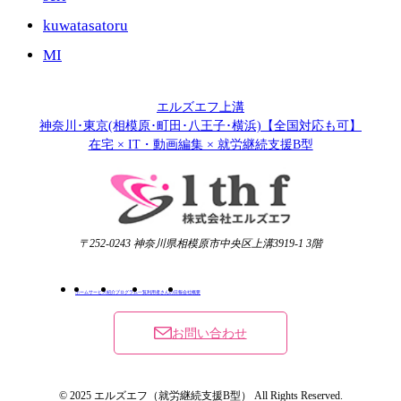
kuwatasatoru
MI
エルズエフ上溝
神奈川･東京(相模原･町田･八王子･横浜)【全国対応も可】
在宅 × IT・動画編集 × 就労継続支援B型
〒252-0243 神奈川県相模原市中央区上溝3919-1 3階
ホーム
サービス紹介
プログラム一覧
利用者さんの日報
会社概要
お問い合わせ
© 2025 エルズエフ（就労継続支援B型） All Rights Reserved.