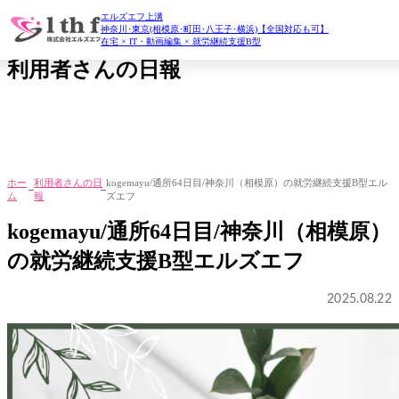
エルズエフ上溝
daily report
神奈川･東京(相模原･町田･八王子･横浜)【全国対応も可】
在宅 × IT・動画編集 × 就労継続支援B型
利用者さんの日報
ホー
利用者さんの日
kogemayu/通所64日目/神奈川（相模原）の就労継続支援B型エル
ム
報
ズエフ
kogemayu/通所64日目/神奈川（相模原）
の就労継続支援B型エルズエフ
2025.08.22