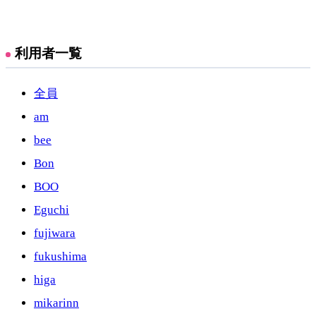
利用者一覧
全員
am
bee
Bon
BOO
Eguchi
fujiwara
fukushima
higa
mikarinn