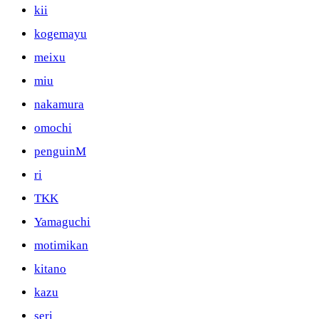
kii
kogemayu
meixu
miu
nakamura
omochi
penguinM
ri
TKK
Yamaguchi
motimikan
kitano
kazu
seri