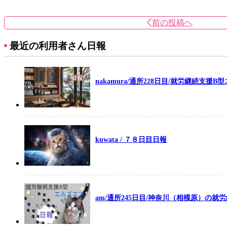
前の投稿へ
最近の利用者さん日報
nakamura/通所228日目/就労継続支援B
kuwata / ７８日目日報
am/通所245日目/神奈川（相模原）の就