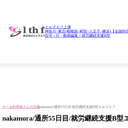
daily report
利用者さんの日報
エルズエフ上溝
神奈川･東京(相模原･町田･八王子･横浜)【全国対
在宅 × IT・動画編集 × 就労継続支援B型
ホーム
利用者さんの日報
nakamura/通所55日目/就労継続支援B型エルズエフ
nakamura/通所55日目/就労継続支援B