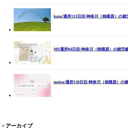
kazu/通所133日目/神奈川（相模原）
MI/通所84日目/神奈川（相模原）の就
meixu/通所130日目/神奈川（相模原）
アーカイブ