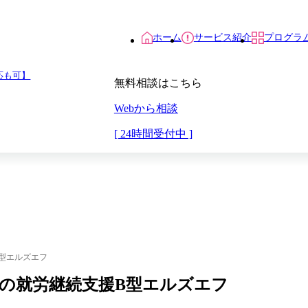
ホーム
サービス紹介
プログラ
応も可】
無料相談はこちら
Webから相談
[ 24時間受付中 ]
B型エルズエフ
模原）の就労継続支援B型エルズエフ