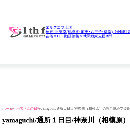
daily report
利用者さんの日報
エルズエフ上溝
神奈川･東京(相模原･町田･八王子･横浜)【全国対
在宅 × IT・動画編集 × 就労継続支援B型
ホーム
利用者さんの日報
yamaguchi/通所１日目/神奈川（相模原）の就労継続支援
yamaguchi/通所１日目/神奈川（相