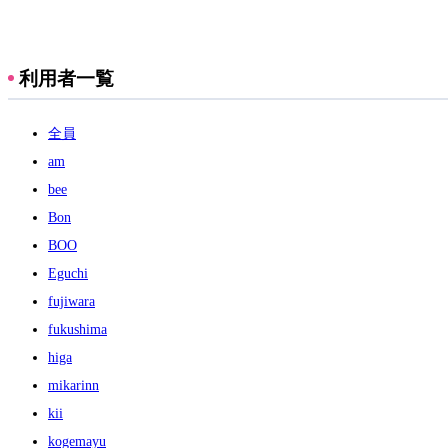
利用者一覧
全員
am
bee
Bon
BOO
Eguchi
fujiwara
fukushima
higa
mikarinn
kii
kogemayu