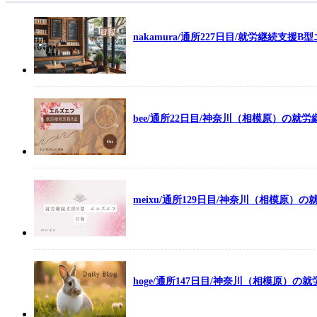
nakamura/通所227日目/就労継続支援B
bee/通所22日目/神奈川（相模原）の就
meixu/通所129日目/神奈川（相模原）
hoge/通所147日目/神奈川（相模原）