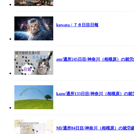
kuwata / ７８日目日報
am/通所245日目/神奈川（相模原）の就
kazu/通所133日目/神奈川（相模原）
MI/通所84日目/神奈川（相模原）の就