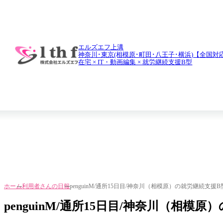
daily report
利用者さんの日報
エルズエフ上溝
神奈川･東京(相模原･町田･八王子･横浜)【全国対
在宅 × IT・動画編集 × 就労継続支援B型
ホーム
利用者さんの日報
penguinM/通所15日目/神奈川（相模原）の就労継続支援
penguinM/通所15日目/神奈川（相