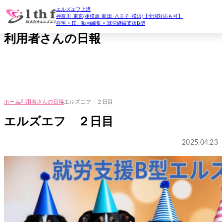
エルズエフ上溝
daily report
神奈川･東京(相模原･町田･八王子･横浜)【全国対応も可】
在宅 × IT・動画編集 × 就労継続支援B型
利用者さんの日報
ホーム
利用者さんの日報
エルズエフ ２日目
エルズエフ ２日目
2025.04.23