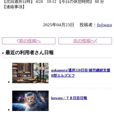
【次回通所日時】 4/24 10-12 【今日の休憩時間】 60 分
【連絡事項】
2025年04月23日
投稿者：
fujiwara
前の投稿へ
次の投稿へ
最近の利用者さん日報
nakamura/通所228日目/就労継続支援
B型エルズエフ
kuwata / ７８日目日報