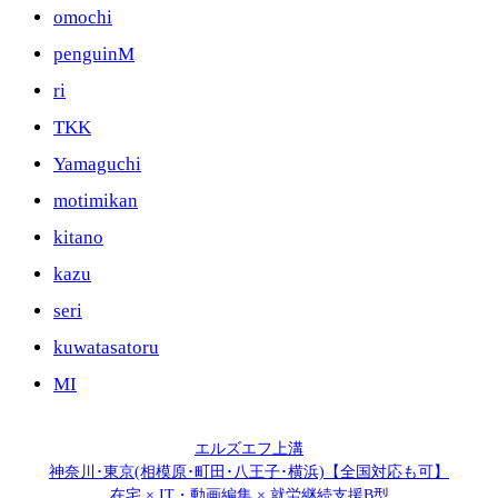
omochi
penguinM
ri
TKK
Yamaguchi
motimikan
kitano
kazu
seri
kuwatasatoru
MI
エルズエフ上溝
神奈川･東京(相模原･町田･八王子･横浜)【全国対応も可】
在宅 × IT・動画編集 × 就労継続支援B型