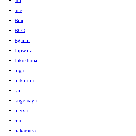
am
bee
Bon
BOO
Eguchi
fujiwara
fukushima
higa
mikarinn
kii
kogemayu
meixu
miu
nakamura