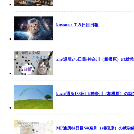
kuwata / ７８日目日報
am/通所245日目/神奈川（相模原）の就
kazu/通所133日目/神奈川（相模原）
MI/通所84日目/神奈川（相模原）の就