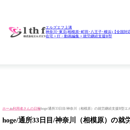
daily report
利用者さんの日報
エルズエフ上溝
神奈川･東京(相模原･町田･八王子･横浜)【全国対
在宅 × IT・動画編集 × 就労継続支援B型
ホーム
利用者さんの日報
hoge/通所33日目/神奈川（相模原）の就労継続支援B型エ
hoge/通所33日目/神奈川（相模原）の