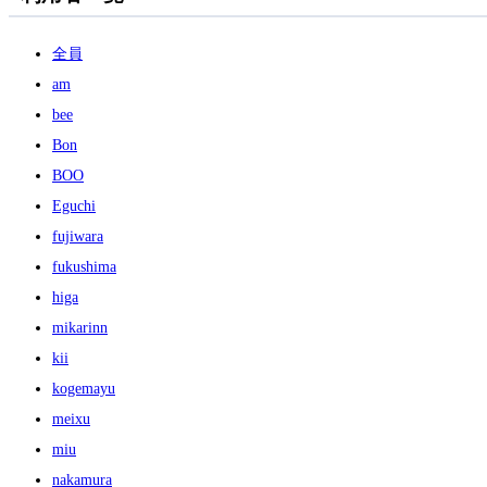
全員
am
bee
Bon
BOO
Eguchi
fujiwara
fukushima
higa
mikarinn
kii
kogemayu
meixu
miu
nakamura