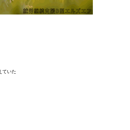
えていた
。