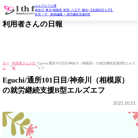
エルズエフ上溝
daily report
神奈川･東京(相模原･町田･八王子･横浜)【全国対応も可】
在宅 × IT・動画編集 × 就労継続支援B型
利用者さんの日報
ホー
利用者さんの日
Eguchi/通所101日目/神奈川（相模原）の就労継続支援B型エルズ
ム
報
エフ
Eguchi/通所101日目/神奈川（相模原）
の就労継続支援B型エルズエフ
2025.10.31