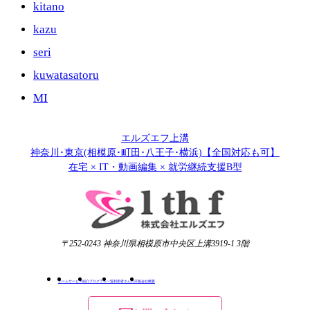
kitano
kazu
seri
kuwatasatoru
MI
エルズエフ上溝
神奈川･東京(相模原･町田･八王子･横浜)【全国対応も可】
在宅 × IT・動画編集 × 就労継続支援B型
〒252-0243 神奈川県相模原市中央区上溝3919-1 3階
ホーム
サービス紹介
プログラム一覧
利用者さんの日報
会社概要