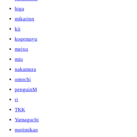
higa
mikarinn
kii
kogemayu
meixu
miu
nakamura
omochi
penguinM
ri
TKK
Yamaguchi
motimikan