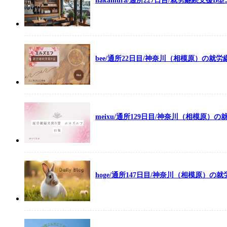
nakamura/通所227日目/就労継続支援B
bee/通所22日目/神奈川（相模原）の就
meixu/通所129日目/神奈川（相模原）
hoge/通所147日目/神奈川（相模原）