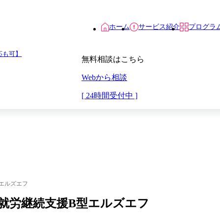
ホーム
サービス紹介
プログラ
応も可】
無料相談はこちら
Webから相談
[ 24時間受付中 ]
型エルズエフ
原）の就労継続支援B型エルズエフ