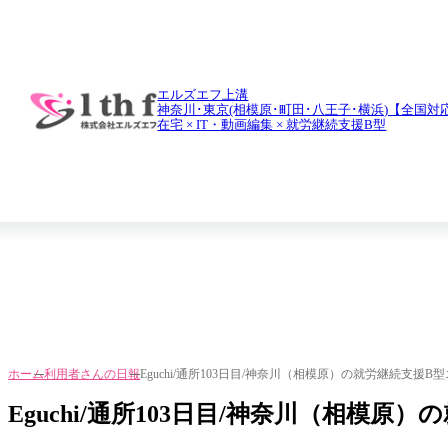
daily report
利用者さんの日報
エルズエフ上溝
神奈川･東京(相模原･町田･八王子･横浜)【全国対
在宅 × IT・動画編集 × 就労継続支援B型
ホーム
利用者さんの日報
Eguchi/通所103日目/神奈川（相模原）の就労継続支援B
Eguchi/通所103日目/神奈川（相模