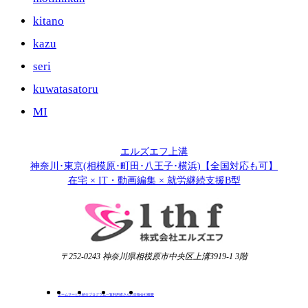
kitano
kazu
seri
kuwatasatoru
MI
エルズエフ上溝
神奈川･東京(相模原･町田･八王子･横浜)【全国対応も可】
在宅 × IT・動画編集 × 就労継続支援B型
〒252-0243 神奈川県相模原市中央区上溝3919-1 3階
ホーム
サービス紹介
プログラム一覧
利用者さんの日報
会社概要