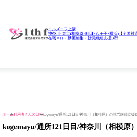
daily report
利用者さんの日報
エルズエフ上溝
神奈川･東京(相模原･町田･八王子･横浜)【全国対
在宅 × IT・動画編集 × 就労継続支援B型
ホーム
利用者さんの日報
kogemayu/通所121日目/神奈川（相模原）の就労継続支
kogemayu/通所121日目/神奈川（相