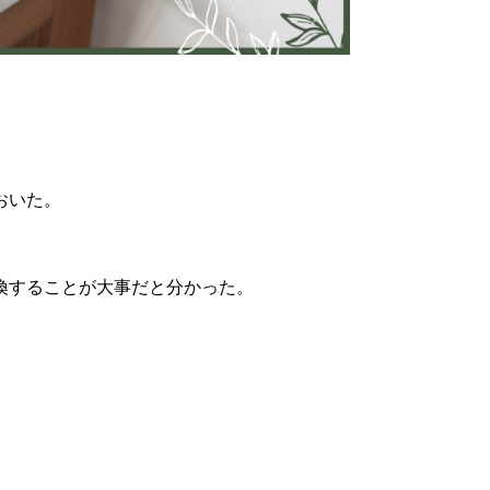
おいた。
。
換することが大事だと分かった。