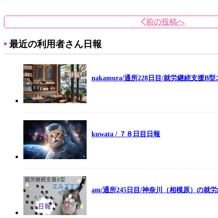
前の投稿へ
最近の利用者さん日報
nakamura/通所228日目/就労継続支援B
kuwata / ７８日目日報
am/通所245日目/神奈川（相模原）の就