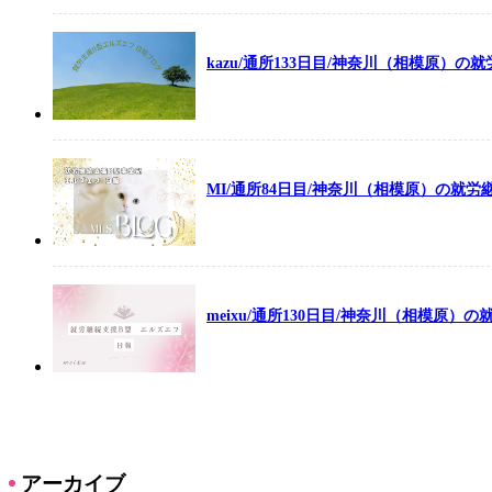
kazu/通所133日目/神奈川（相模原）
MI/通所84日目/神奈川（相模原）の就
meixu/通所130日目/神奈川（相模原）
アーカイブ