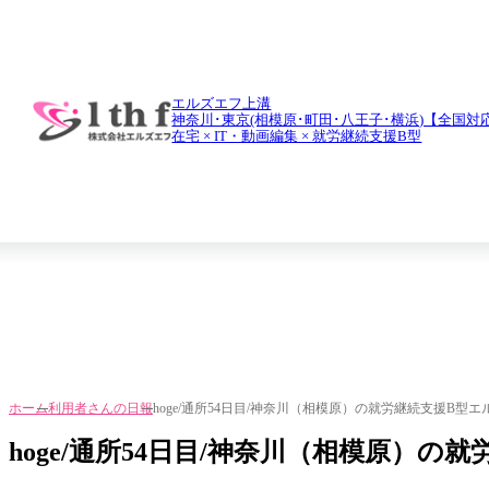
daily report
利用者さんの日報
エルズエフ上溝
神奈川･東京(相模原･町田･八王子･横浜)【全国対
在宅 × IT・動画編集 × 就労継続支援B型
ホーム
利用者さんの日報
hoge/通所54日目/神奈川（相模原）の就労継続支援B型エ
hoge/通所54日目/神奈川（相模原）の