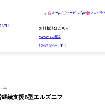
ホーム
サービス紹介
プログラ
応も可】
無料相談はこちら
Webから相談
[ 24時間受付中 ]
ルズエフ
就労継続支援B型エルズエフ