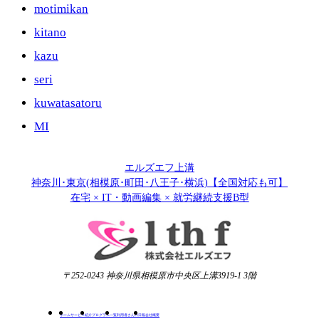
motimikan
kitano
kazu
seri
kuwatasatoru
MI
エルズエフ上溝
神奈川･東京(相模原･町田･八王子･横浜)【全国対応も可】
在宅 × IT・動画編集 × 就労継続支援B型
〒252-0243 神奈川県相模原市中央区上溝3919-1 3階
ホーム
サービス紹介
プログラム一覧
利用者さんの日報
会社概要