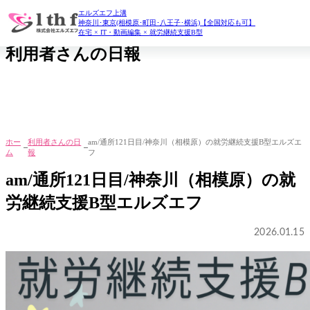
エルズエフ上溝
daily report
神奈川･東京(相模原･町田･八王子･横浜)【全国対応も可】
在宅 × IT・動画編集 × 就労継続支援B型
利用者さんの日報
ホー
利用者さんの日
am/通所121日目/神奈川（相模原）の就労継続支援B型エルズエ
ム
報
フ
am/通所121日目/神奈川（相模原）の就
労継続支援B型エルズエフ
2026.01.15