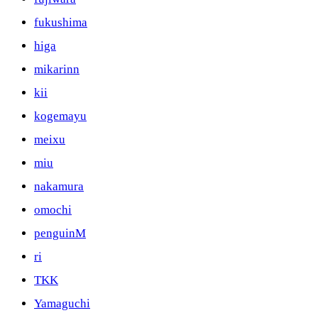
fukushima
higa
mikarinn
kii
kogemayu
meixu
miu
nakamura
omochi
penguinM
ri
TKK
Yamaguchi