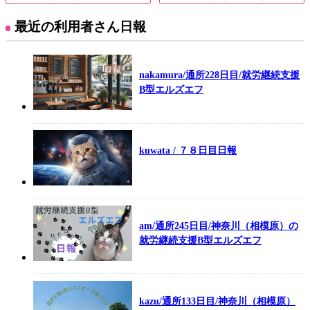
最近の利用者さん日報
nakamura/通所228日目/就労継続支援
B型エルズエフ
kuwata / ７８日目日報
am/通所245日目/神奈川（相模原）の
就労継続支援B型エルズエフ
kazu/通所133日目/神奈川（相模原）