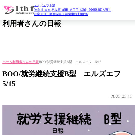
エルズエフ上溝
daily report
神奈川･東京(相模原･町田･八王子･横浜)【全国対応も可】
在宅 × IT・動画編集 × 就労継続支援B型
利用者さんの日報
ホーム
利用者さんの日報
BOO/就労継続支援B型 エルズエフ 5/15
BOO/就労継続支援B型 エルズエフ
5/15
2025.05.15