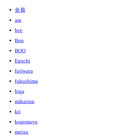
全員
am
bee
Bon
BOO
Eguchi
fujiwara
fukushima
higa
mikarinn
kii
kogemayu
meixu