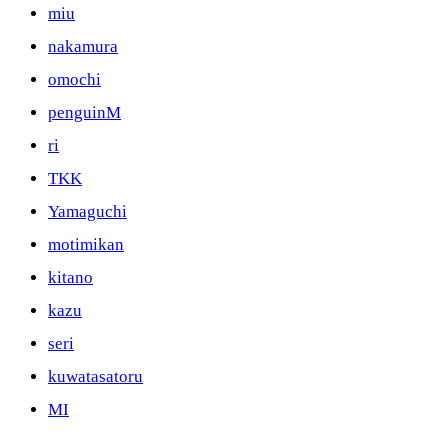
miu
nakamura
omochi
penguinM
ri
TKK
Yamaguchi
motimikan
kitano
kazu
seri
kuwatasatoru
MI