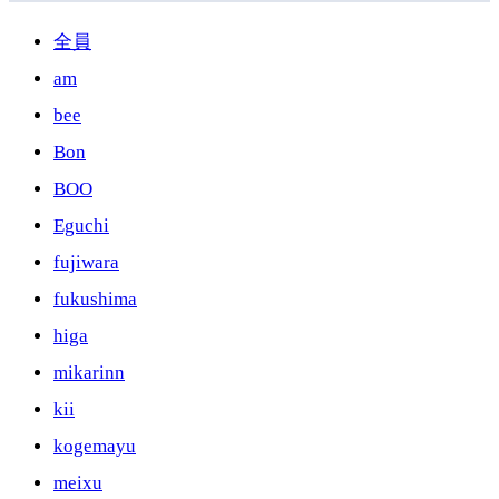
全員
am
bee
Bon
BOO
Eguchi
fujiwara
fukushima
higa
mikarinn
kii
kogemayu
meixu