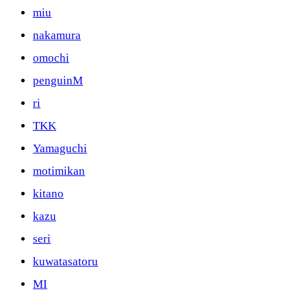
miu
nakamura
omochi
penguinM
ri
TKK
Yamaguchi
motimikan
kitano
kazu
seri
kuwatasatoru
MI