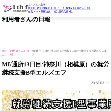
エルズエフ上溝
daily report
神奈川･東京(相模原･町田･八王子･横浜)【全国対応も可】
在宅 × IT・動画編集 × 就労継続支援B型
利用者さんの日報
ホー
利用者さんの日
MI/通所13日目/神奈川（相模原）の就労継続支援B型エルズエ
ム
報
フ
MI/通所13日目/神奈川（相模原）の就労
継続支援B型エルズエフ
2026.03.11