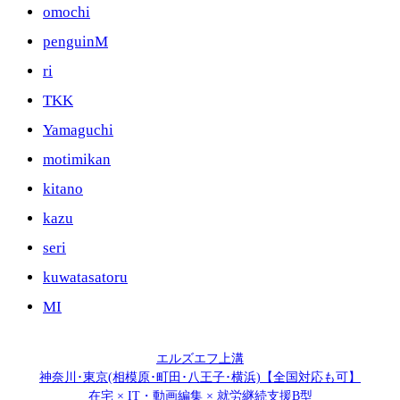
omochi
penguinM
ri
TKK
Yamaguchi
motimikan
kitano
kazu
seri
kuwatasatoru
MI
エルズエフ上溝
神奈川･東京(相模原･町田･八王子･横浜)【全国対応も可】
在宅 × IT・動画編集 × 就労継続支援B型