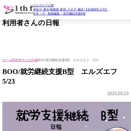
エルズエフ上溝
daily report
神奈川･東京(相模原･町田･八王子･横浜)【全国対応も可】
在宅 × IT・動画編集 × 就労継続支援B型
利用者さんの日報
ホーム
利用者さんの日報
BOO/就労継続支援B型 エルズエフ 5/23
BOO/就労継続支援B型 エルズエフ
5/23
2025.05.23