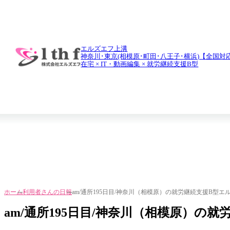
daily report
利用者さんの日報
エルズエフ上溝
神奈川･東京(相模原･町田･八王子･横浜)【全国対
在宅 × IT・動画編集 × 就労継続支援B型
ホーム
利用者さんの日報
am/通所195日目/神奈川（相模原）の就労継続支援B型エ
am/通所195日目/神奈川（相模原）の