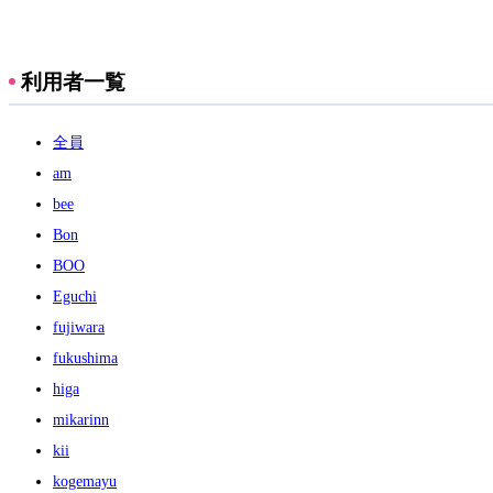
利用者一覧
全員
am
bee
Bon
BOO
Eguchi
fujiwara
fukushima
higa
mikarinn
kii
kogemayu