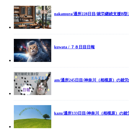
nakamura/通所228日目/就労継続支援B
kuwata / ７８日目日報
am/通所245日目/神奈川（相模原）の就
kazu/通所133日目/神奈川（相模原）