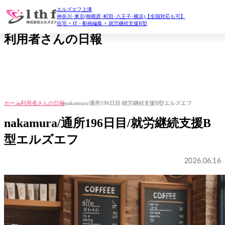
エルズエフ上溝
daily report
神奈川･東京(相模原･町田･八王子･横浜)【全国対応も可】
在宅 × IT・動画編集 × 就労継続支援B型
利用者さんの日報
ホーム
利用者さんの日報
nakamura/通所196日目/就労継続支援B型エルズエフ
nakamura/通所196日目/就労継続支援B
型エルズエフ
2026.06.16