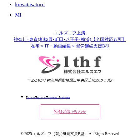
kuwatasatoru
MI
エルズエフ上溝
神奈川･東京(相模原･町田･八王子･横浜)【全国対応も可】
在宅 × IT・動画編集 × 就労継続支援B型
〒252-0243 神奈川県相模原市中央区上溝3919-1 3階
ホーム
サービス紹介
プログラム一覧
利用者さんの日報
会社概要
お問い合わせ
© 2025 エルズエフ（就労継続支援B型） All Rights Reserved.