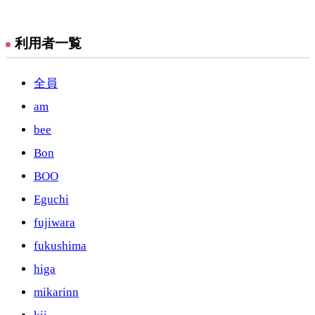
利用者一覧
全員
am
bee
Bon
BOO
Eguchi
fujiwara
fukushima
higa
mikarinn