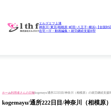
daily report
利用者さんの日報
エルズエフ上溝
神奈川･東京(相模原･町田･八王子･横浜)【全国対
在宅 × IT・動画編集 × 就労継続支援B型
ホーム
利用者さんの日報
kogemayu/通所222日目/神奈川（相模原）の就労継続支
kogemayu/通所222日目/神奈川（相