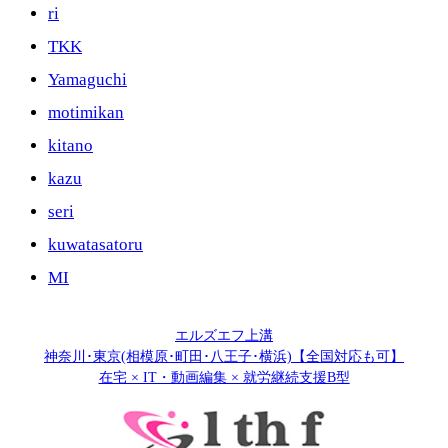
ri
TKK
Yamaguchi
motimikan
kitano
kazu
seri
kuwatasatoru
MI
エルズエフ上溝
神奈川･東京(相模原･町田･八王子･横浜)【全国対応も可】
在宅 × IT・動画編集 × 就労継続支援B型