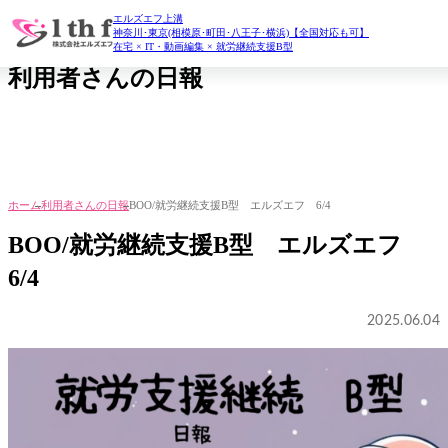
エルズエフ上溝
daily report
神奈川･東京(相模原･町田･八王子･横浜)【全国対応も可】
在宅 × IT・動画編集 × 就労継続支援B型
利用者さんの日報
ホーム
利用者さんの日報
BOO/就労継続支援B型 エルズエフ 6/4
BOO/就労継続支援B型 エルズエフ
6/4
2025.06.04