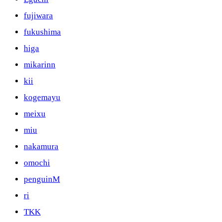
fujiwara
fukushima
higa
mikarinn
kii
kogemayu
meixu
miu
nakamura
omochi
penguinM
ri
TKK