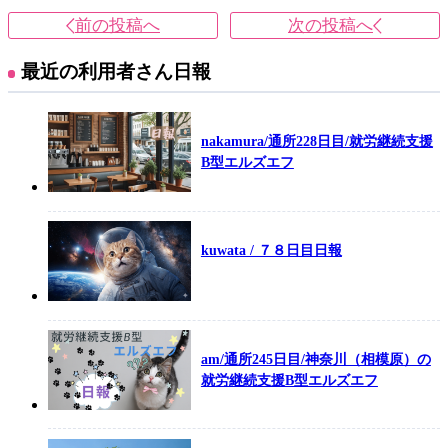
前の投稿へ
次の投稿へ
最近の利用者さん日報
nakamura/通所228日目/就労継続支援
B型エルズエフ
kuwata / ７８日目日報
am/通所245日目/神奈川（相模原）の
就労継続支援B型エルズエフ