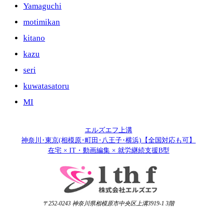
Yamaguchi
motimikan
kitano
kazu
seri
kuwatasatoru
MI
エルズエフ上溝
神奈川･東京(相模原･町田･八王子･横浜)【全国対応も可】
在宅 × IT・動画編集 × 就労継続支援B型
〒252-0243 神奈川県相模原市中央区上溝3919-1 3階