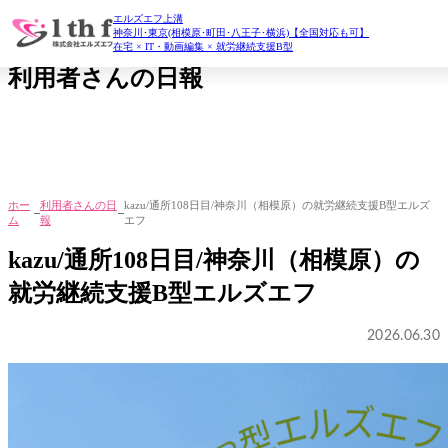
エルズエフ上溝
daily report
神奈川･東京(相模原･町田･八王子･横浜)【全国対応も可】
在宅 × IT・動画編集 × 就労継続支援B型
利用者さんの日報
ホー
利用者さんの日
kazu/通所108日目/神奈川（相模原）の就労継続支援B型エルズ
ム
報
エフ
kazu/通所108日目/神奈川（相模原）の
就労継続支援B型エルズエフ
2026.06.30