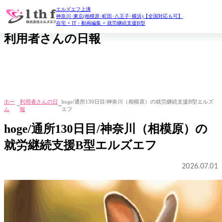
エルズエフ上溝
daily report
神奈川･東京(相模原･町田･八王子･横浜)【全国対応も可】
在宅 × IT・動画編集 × 就労継続支援B型
利用者さんの日報
ホー
利用者さんの日
hoge/通所130日目/神奈川（相模原）の就労継続支援B型エルズ
ム
報
エフ
hoge/通所130日目/神奈川（相模原）の
就労継続支援B型エルズエフ
2026.07.01