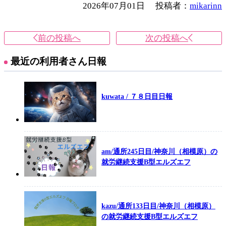
2026年07月01日
投稿者：
mikarinn
前の投稿へ
次の投稿へ
最近の利用者さん日報
kuwata / ７８日目日報
am/通所245日目/神奈川（相模原）の
就労継続支援B型エルズエフ
kazu/通所133日目/神奈川（相模原）
の就労継続支援B型エルズエフ