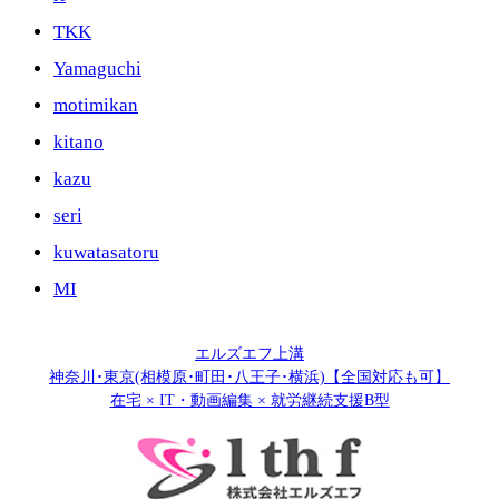
TKK
Yamaguchi
motimikan
kitano
kazu
seri
kuwatasatoru
MI
エルズエフ上溝
神奈川･東京(相模原･町田･八王子･横浜)【全国対応も可】
在宅 × IT・動画編集 × 就労継続支援B型