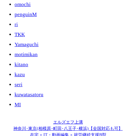
omochi
penguinM
ri
TKK
Yamaguchi
motimikan
kitano
kazu
seri
kuwatasatoru
MI
エルズエフ上溝
神奈川･東京(相模原･町田･八王子･横浜)【全国対応も可】
在宅 × IT・動画編集 × 就労継続支援B型