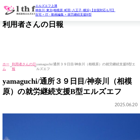
エルズエフ上溝
daily report
神奈川･東京(相模原･町田･八王子･横浜)【全国対応も可】
在宅 × IT・動画編集 × 就労継続支援B型
利用者さんの日報
ホー
利用者さんの日
yamaguchi/通所３９日目/神奈川（相模原）の就労継続支援B型エ
ム
報
ルズエフ
yamaguchi/通所３９日目/神奈川（相模
原）の就労継続支援B型エルズエフ
2025.06.20