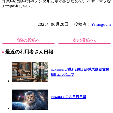
作業中の集中力やメンタル安定が課題なので、イヤーマフな
どで解決したい。
2025年06月20日
投稿者：
Yamaguchi
前の投稿へ
次の投稿へ
最近の利用者さん日報
nakamura/通所228日目/就労継続支援
B型エルズエフ
kuwata / ７８日目日報