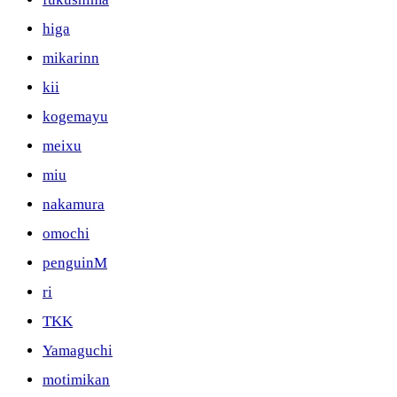
higa
mikarinn
kii
kogemayu
meixu
miu
nakamura
omochi
penguinM
ri
TKK
Yamaguchi
motimikan