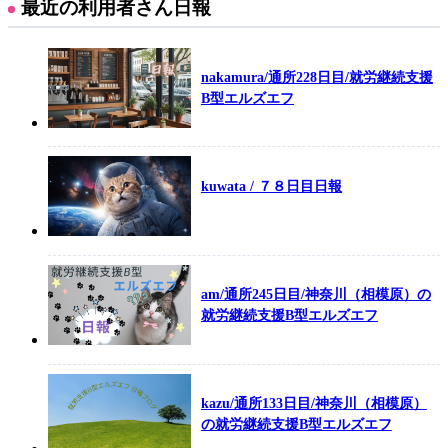
最近の利用者さん日報
nakamura/通所228日目/就労継続支援
B型エルズエフ
kuwata / ７８日目日報
am/通所245日目/神奈川（相模原）の
就労継続支援B型エルズエフ
kazu/通所133日目/神奈川（相模原）
の就労継続支援B型エルズエフ