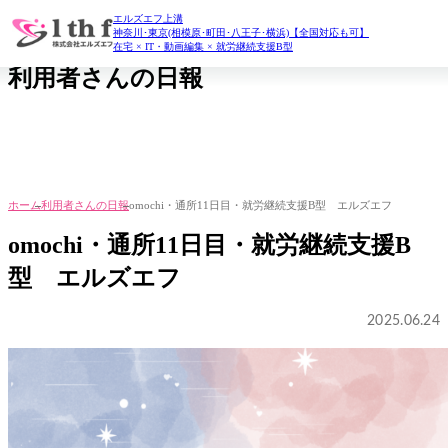
エルズエフ上溝
daily report
神奈川･東京(相模原･町田･八王子･横浜)【全国対応も可】
在宅 × IT・動画編集 × 就労継続支援B型
利用者さんの日報
ホーム
利用者さんの日報
omochi・通所11日目・就労継続支援B型 エルズエフ
omochi・通所11日目・就労継続支援B
型 エルズエフ
2025.06.24