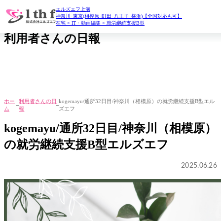
エルズエフ上溝
daily report
神奈川･東京(相模原･町田･八王子･横浜)【全国対応も可】
在宅 × IT・動画編集 × 就労継続支援B型
利用者さんの日報
ホー
利用者さんの日
kogemayu/通所32日目/神奈川（相模原）の就労継続支援B型エル
ム
報
ズエフ
kogemayu/通所32日目/神奈川（相模原）
の就労継続支援B型エルズエフ
2025.06.26