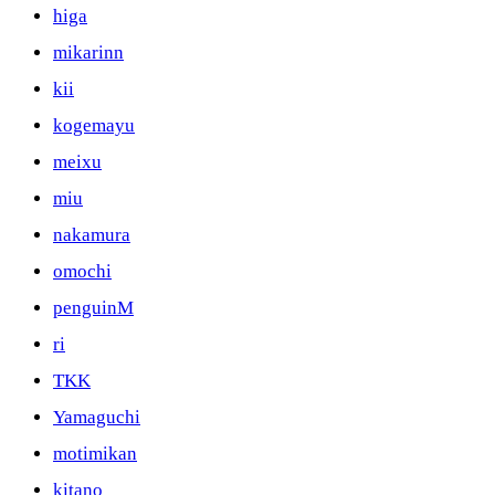
higa
mikarinn
kii
kogemayu
meixu
miu
nakamura
omochi
penguinM
ri
TKK
Yamaguchi
motimikan
kitano