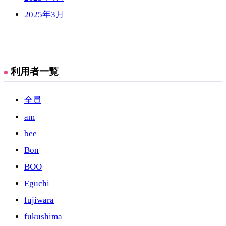
2025年3月
利用者一覧
全員
am
bee
Bon
BOO
Eguchi
fujiwara
fukushima