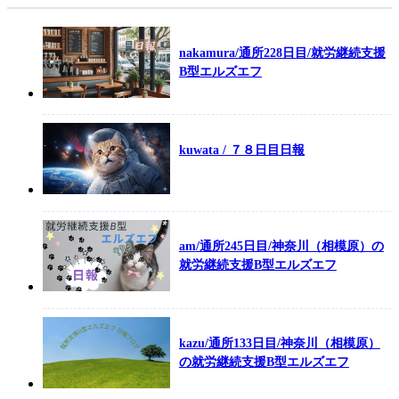
nakamura/通所228日目/就労継続支援
B型エルズエフ
kuwata / ７８日目日報
am/通所245日目/神奈川（相模原）の
就労継続支援B型エルズエフ
kazu/通所133日目/神奈川（相模原）
の就労継続支援B型エルズエフ