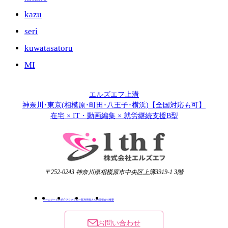
kazu
seri
kuwatasatoru
MI
エルズエフ上溝
神奈川･東京(相模原･町田･八王子･横浜)【全国対応も可】
在宅 × IT・動画編集 × 就労継続支援B型
〒252-0243 神奈川県相模原市中央区上溝3919-1 3階
ホーム
サービス紹介
プログラム一覧
利用者さんの日報
会社概要
お問い合わせ