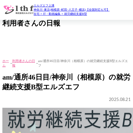
エルズエフ上溝
daily report
神奈川･東京(相模原･町田･八王子･横浜)【全国対応も可】
在宅 × IT・動画編集 × 就労継続支援B型
利用者さんの日報
ホー
利用者さんの日
am/通所46日目/神奈川（相模原）の就労継続支援B型エルズエ
ム
報
フ
am/通所46日目/神奈川（相模原）の就労
継続支援B型エルズエフ
2025.08.21