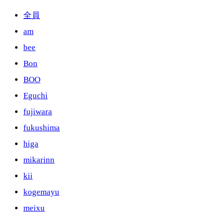
全員
am
bee
Bon
BOO
Eguchi
fujiwara
fukushima
higa
mikarinn
kii
kogemayu
meixu