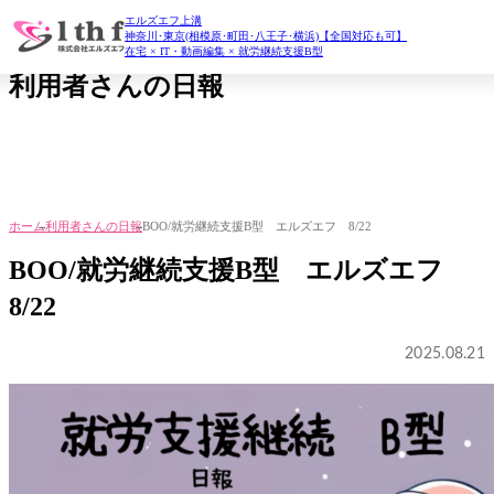
エルズエフ上溝
daily report
神奈川･東京(相模原･町田･八王子･横浜)【全国対応も可】
在宅 × IT・動画編集 × 就労継続支援B型
利用者さんの日報
ホーム
利用者さんの日報
BOO/就労継続支援B型 エルズエフ 8/22
BOO/就労継続支援B型 エルズエフ
8/22
2025.08.21