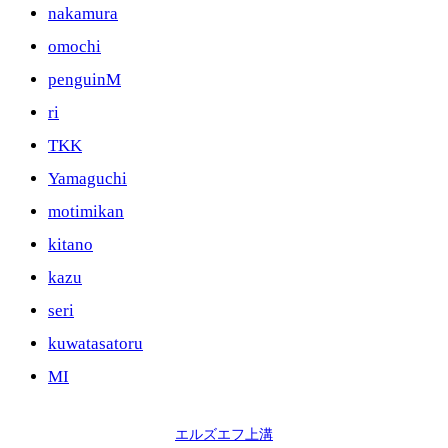
nakamura
omochi
penguinM
ri
TKK
Yamaguchi
motimikan
kitano
kazu
seri
kuwatasatoru
MI
エルズエフ上溝