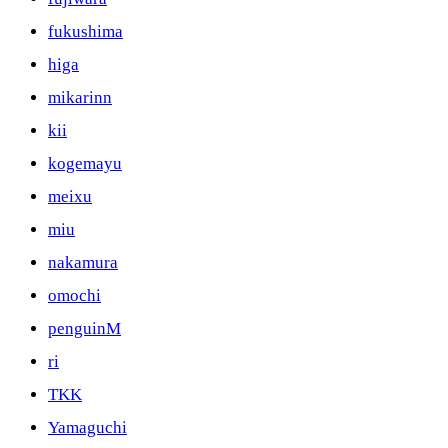
fukushima
higa
mikarinn
kii
kogemayu
meixu
miu
nakamura
omochi
penguinM
ri
TKK
Yamaguchi