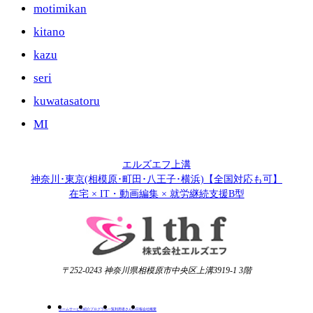
motimikan
kitano
kazu
seri
kuwatasatoru
MI
エルズエフ上溝
神奈川･東京(相模原･町田･八王子･横浜)【全国対応も可】
在宅 × IT・動画編集 × 就労継続支援B型
〒252-0243 神奈川県相模原市中央区上溝3919-1 3階
ホーム
サービス紹介
プログラム一覧
利用者さんの日報
会社概要