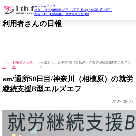
エルズエフ上溝
daily report
神奈川･東京(相模原･町田･八王子･横浜)【全国対応も可】
在宅 × IT・動画編集 × 就労継続支援B型
利用者さんの日報
ホー
利用者さんの日
am/通所50日目/神奈川（相模原）の就労継続支援B型エルズエ
ム
報
フ
am/通所50日目/神奈川（相模原）の就労
継続支援B型エルズエフ
2025.08.27