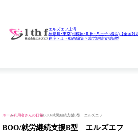
daily report
利用者さんの日報
エルズエフ上溝
神奈川･東京(相模原･町田･八王子･横浜)【全国対
在宅 × IT・動画編集 × 就労継続支援B型
ホーム
利用者さんの日報
BOO/就労継続支援B型 エルズエフ
BOO/就労継続支援B型 エルズエフ