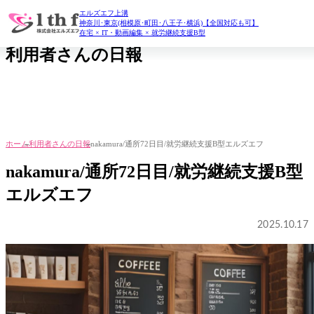
エルズエフ上溝
daily report
神奈川･東京(相模原･町田･八王子･横浜)【全国対応も可】
在宅 × IT・動画編集 × 就労継続支援B型
利用者さんの日報
ホーム
利用者さんの日報
nakamura/通所72日目/就労継続支援B型エルズエフ
nakamura/通所72日目/就労継続支援B型
エルズエフ
2025.10.17