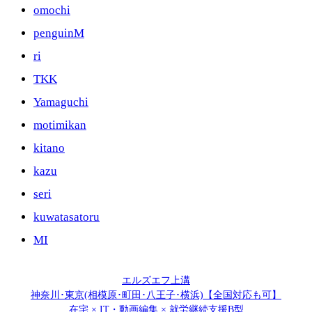
omochi
penguinM
ri
TKK
Yamaguchi
motimikan
kitano
kazu
seri
kuwatasatoru
MI
エルズエフ上溝
神奈川･東京(相模原･町田･八王子･横浜)【全国対応も可】
在宅 × IT・動画編集 × 就労継続支援B型