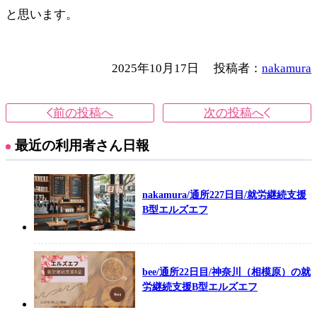
と思います。
2025年10月17日
投稿者：
nakamura
前の投稿へ
次の投稿へ
最近の利用者さん日報
nakamura/通所227日目/就労継続支援
B型エルズエフ
bee/通所22日目/神奈川（相模原）の就
労継続支援B型エルズエフ