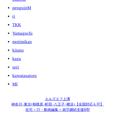
penguinM
ri
TKK
Yamaguchi
motimikan
kitano
kazu
seri
kuwatasatoru
MI
エルズエフ上溝
神奈川･東京(相模原･町田･八王子･横浜)【全国対応も可】
在宅 × IT・動画編集 × 就労継続支援B型