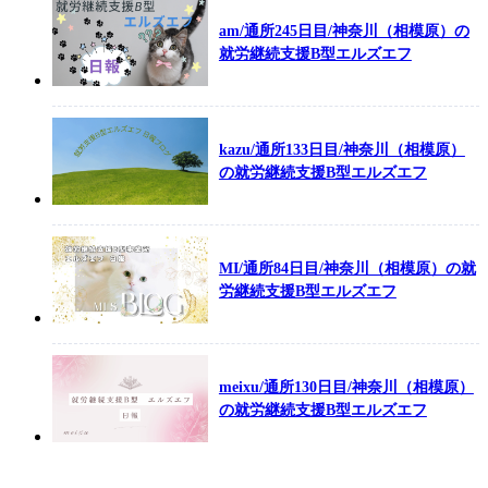
am/通所245日目/神奈川（相模原）の
就労継続支援B型エルズエフ
kazu/通所133日目/神奈川（相模原）
の就労継続支援B型エルズエフ
MI/通所84日目/神奈川（相模原）の就
労継続支援B型エルズエフ
meixu/通所130日目/神奈川（相模原）
の就労継続支援B型エルズエフ