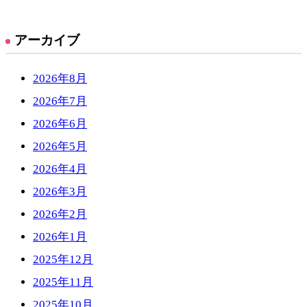
アーカイブ
2026年8月
2026年7月
2026年6月
2026年5月
2026年4月
2026年3月
2026年2月
2026年1月
2025年12月
2025年11月
2025年10月