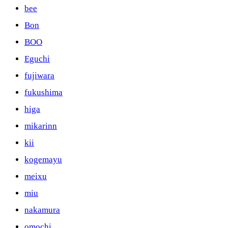
bee
Bon
BOO
Eguchi
fujiwara
fukushima
higa
mikarinn
kii
kogemayu
meixu
miu
nakamura
omochi