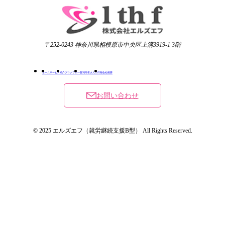
〒252-0243 神奈川県相模原市中央区上溝3919-1 3階
ホーム
サービス紹介
プログラム一覧
利用者さんの日報
会社概要
お問い合わせ
© 2025 エルズエフ（就労継続支援B型） All Rights Reserved.