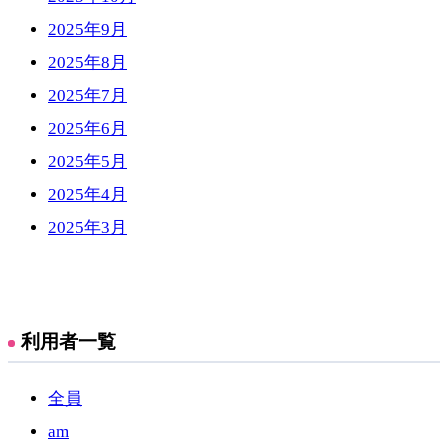
2025年9月
2025年8月
2025年7月
2025年6月
2025年5月
2025年4月
2025年3月
利用者一覧
全員
am